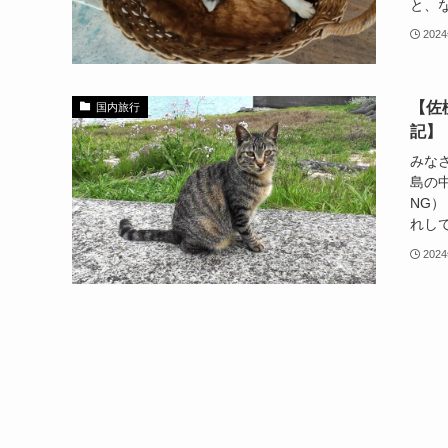
と、な
202
【佐
国内旅行
記】
みな
島の
NG
れして
202