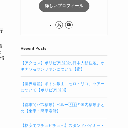
詳しいプロフィール
行
猫
Recent Posts
は
人慣
【アクセス】ボリビア🇧🇴の日本人移住地、オ
キナワ＆サンファンについて【宿】
【世界遺産】ポトシ銀山「セロ・リコ」ツアー
について【ボリビア🇧🇴】
【都市間バス移動】ペルー🇵🇪の国内移動まと
め【乗車・降車場所】
【格安でマチュピチュへ】スタンドバイミー・