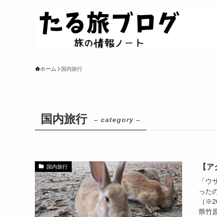
ホーム
国内旅行
国内旅行
– category –
【ア
国内旅行
「ウ
った
（※2
県竹原