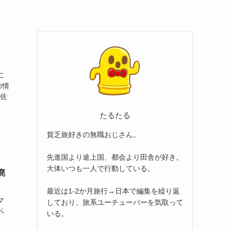
に
の情
・佐
たるたる
貧乏旅好きの無職おじさん。
先進国より途上国、都会より田舎が好き。
大体いつも一人で行動している。
廃
最近は1-2か月旅行→日本で編集を繰り返
マ
しており、旅系ユーチューバーを気取って
ベ
いる。
」