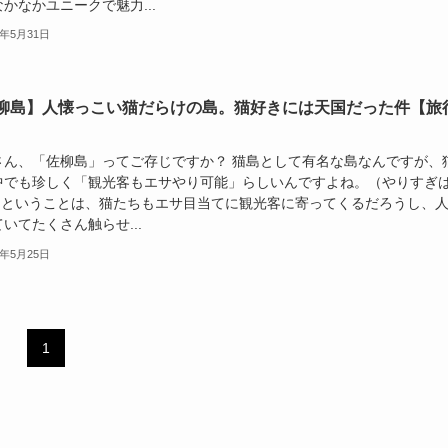
かなかユニークで魅力...
4年5月31日
柳島】人懐っこい猫だらけの島。猫好きには天国だった件【旅
さん、「佐柳島」ってご存じですか？ 猫島として有名な島なんですが、
中でも珍しく「観光客もエサやり可能」らしいんですよね。（やりすぎ
） ということは、猫たちもエサ目当てに観光客に寄ってくるだろうし、
いてたくさん触らせ...
4年5月25日
1