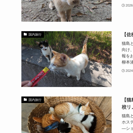
202
【佐
国内旅行
猫島
向け
報をお
柳本浦
202
【猫
国内旅行
校リ
猫島
ホス
―シ