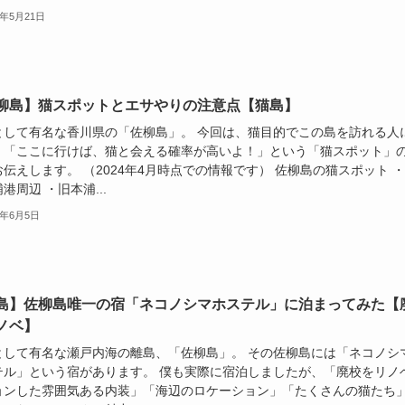
6年5月21日
柳島】猫スポットとエサやりの注意点【猫島】
として有名な香川県の「佐柳島」。 今回は、猫目的でこの島を訪れる人
、「ここに行けば、猫と会える確率が高いよ！」という「猫スポット」
伝えします。 （2024年4月時点での情報です） 佐柳島の猫スポット 
港周辺 ・旧本浦...
4年6月5日
島】佐柳島唯一の宿「ネコノシマホステル」に泊まってみた【
ノベ】
として有名な瀬戸内海の離島、「佐柳島」。 その佐柳島には「ネコノシ
テル」という宿があります。 僕も実際に宿泊しましたが、「廃校をリノ
ョンした雰囲気ある内装」「海辺のロケーション」「たくさんの猫たち