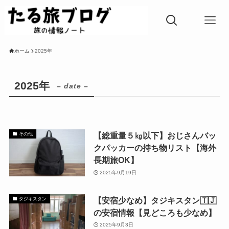
ホーム
2025年
2025年
– date –
【総重量５㎏以下】おじさんバッ
その他
クパッカーの持ち物リスト【海外
長期旅OK】
2025年9月19日
【安宿少なめ】タジキスタン🇹🇯
タジキスタン
の安宿情報【見どころも少なめ】
2025年9月3日