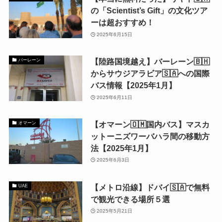
の「Scientist’s Gift」の文化ツア
ーは超おすすめ！
2025年6月15日
【陸路国境越え】バーレーン🇧🇭
バーレーン
からサウジアラビア🇸🇦への国際
バス情報【2025年1月】
2025年6月11日
【オマーン🇴🇲国内バス】マスカ
オマーン
ットーニズワーバハラ間の移動方
法【2025年1月】
2025年6月3日
【メトロ沿線】ドバイ🇸🇦で無料
UAE
で観光できる場所５選
2025年5月21日