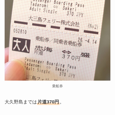
乗船券
大久野島までは
片道370円
。