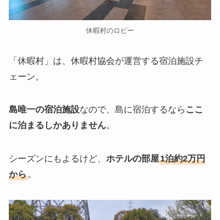
休暇村のロビー
「休暇村」は、休暇村協会が運営する宿泊施設チ
ェーン。
島唯一の宿泊施設
なので、島に宿泊するなら
ここ
に泊まるしかありません
。
シーズンにもよるけど、
ホテルの部屋
1泊約2万円
から
。