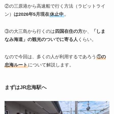
②の三原港から高速船で行く方法（ラビットライ
ン）
は2026年5月現在
休止中
。
③の大三島から行くのは
四国在住の方
か、
「しま
なみ海道」の観光のついでに寄る人
くらい。
なので今回は、多くの人が利用するであろう
①の
忠海ルート
について解説します。
まずはJR忠海駅へ