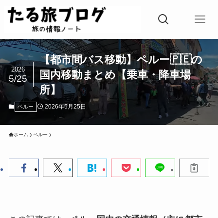
【都市間バス移動】ペルー🇵🇪の
2026
国内移動まとめ【乗車・降車場
5/25
所】
2026年5月25日
ペルー
ホーム
ペルー